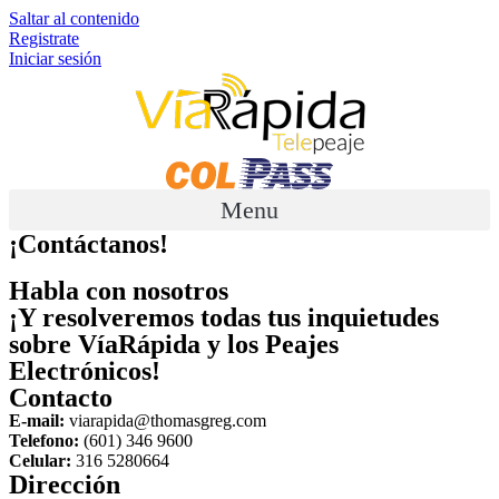
Saltar al contenido
Registrate
Iniciar sesión
Menu
¡Contáctanos!
Habla con nosotros
¡Y resolveremos todas tus inquietudes
sobre VíaRápida y los Peajes
Electrónicos!
Contacto
E-mail:
viarapida@thomasgreg.com
Telefono:
(601) 346 9600
Celular:
316 5280664
Dirección